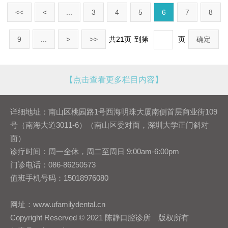
<<
<
...
3
4
5
6
7
8
9
...
>
>>
共21页
到第
页
确定
【点击查看更多栏目内容】
详细地址：南山区桃园路1号西海明珠大厦南侧首层商业街109
号（南海大道3011-6）（南山区委对面，深圳大学正门斜对
面）
诊疗时间：周一全休，周二至周日 9:00am-6:00pm
门诊电话：086-86250573
值班手机号码：15018976080
网址：www.ufamilydental.cn
Copyright Reserved © 2021 陈静口腔诊所 版权所有