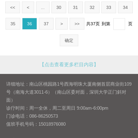
<<
<
...
30
31
32
33
34
35
36
37
>
>>
共37页
到第
页
确定
【点击查看更多栏目内容】
详细地址：南山区桃园路1号西海明珠大厦南侧首层商业街109
号（南海大道3011-6）（南山区委对面，深圳大学正门斜对
面）
诊疗时间：周一全休，周二至周日 9:00am-6:00pm
门诊电话：086-86250573
值班手机号码：15018976080