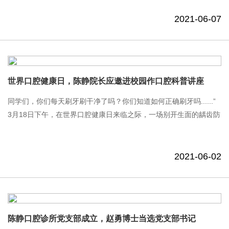
立投研机构Med+研究院通过数据深度剖析口腔行业“后疫情时代的
2021-06-07
消费升级与数字化机遇”......
世界口腔健康日，陈静院长应邀进校园作口腔科普讲座
同学们，你们每天刷牙刷干净了吗？你们知道如何正确刷牙吗......”
3月18日下午，在世界口腔健康日来临之际，一场别开生面的龋齿防
控专家进校园活动暨刷牙比赛在福田区教育科学研究院附属小学拉
开帷幕。陈静口腔......
2021-06-02
陈静口腔诊所党支部成立，赵勇博士当选党支部书记